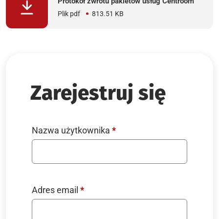
Protokół zwrotu pakietów usług Centroom
Plik pdf
813.51 KB
Zarejestruj się
Wymagane
Nazwa użytkownika
*
Wymagane
Adres email
*